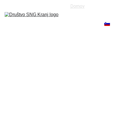
Domov
O nas
Koledar
Abonma
Brošura 2026-
27
Organizatorji
Film
Knjige
Kontakt
Društvo Slovensko narodno 
gledališče Kranj
Abonma 2026/27 - 
predprodaja
Za nakup abonmajskih vstopnic 
klikni na sliko spodaj.