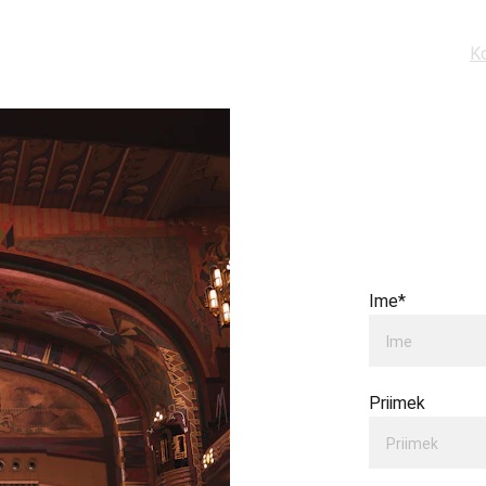
v
O nas
Koledar
Abonma
Brošura 2026-27
Organizatorji
Film
Knjige
K
Kon
Ime*
Priimek