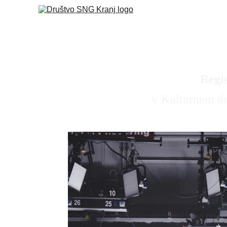
Domo
Regis
v Kulturnem do