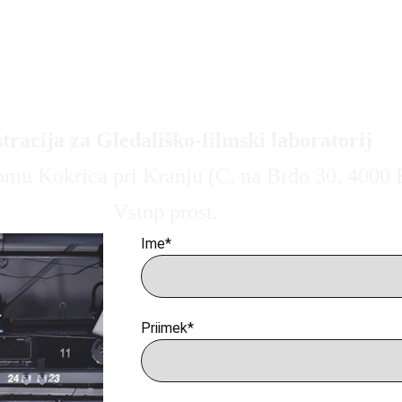
v
O nas
Koledar
Abonma
Brošura 2026-27
Organizatorji
Film
Knjige
K
tracija za Gledališko-filmski laboratorij 
mu Kokrica pri Kranju (C. na Brdo 30, 4000 K
Vstop prost.
Ime*
Priimek*