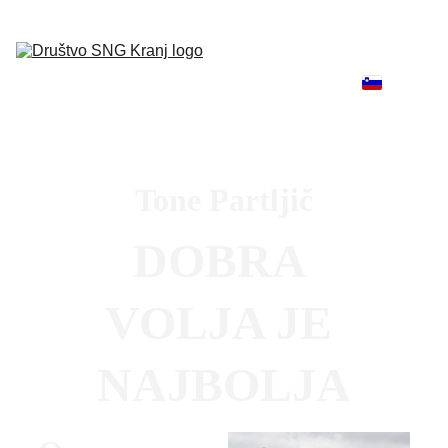
Domov
O nas
Koledar
Abonma
Brošura 2026-
27
Organizatorji
Film
Knjige
Kontakt
Tone Partljič
DOBRA 
VOLJA JE 
NAJBOLJA