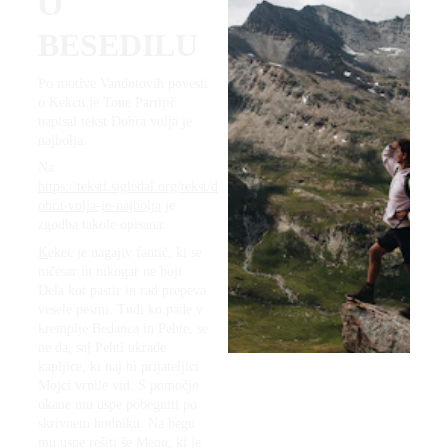
O 
BESEDILU
Po motive Vandotovih povesti 
o Kekcu je Tone Partljič 
napisal tekst Dobra volja je 
najbolja.
Na 
https://teksti.sigledal.org/tekst/d
obra-volja-je-najbolja
 je 
zgodba takole opisana:
K
ekec je nagajiv fantič, ki se 
ničesar in nikogar ne boji. 
Dela kot pastir in rad prepeva 
vesele pesmi. Tudi ko pade v 
kremplje Bedanca in Pehte, se 
ne da, saj Pehti ukrade 
kapljice, ki naj bi prijateljici 
Mojci vrnile vid. S pomočjo 
ukane mu uspe pobegniti po 
skrivnem hodniku. Na begu 
mu uspe rešiti še Meno, ki je 