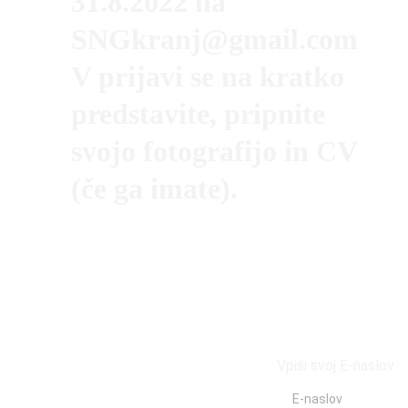
31.8.2022 na 
SNGkranj@gmail.com 
V prijavi se na kratko 
predstavite, pripnite 
svojo fotografijo in CV 
(če ga imate).
Društvo SNG 
Kranj
Naroči se na 
Mlaška c. 57, 
naše novice
4000 Kranj
T: +386 (0)64 
242 992
Vpiši svoj E-naslov
E: info@sng-