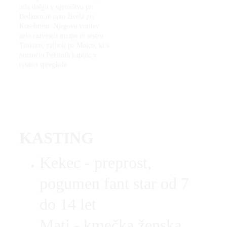
bila dolgo v ujetništvu pri 
Bedancu in nato živela pri 
Kosobrinu. Njegova vrnitev 
zelo razveseli mamo in sestro 
Tinkaro, najbolj pa Mojco, ki s 
pomočjo Pehtinih kapljic v 
resnici spregleda.
KASTING
Kekec - preprost, 
pogumen fant star od 7 
do 14 let
Mati - kmečka ženska 